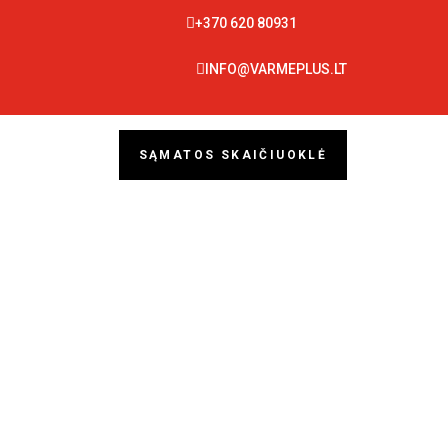

+370 620 80931

INFO@VARMEPLUS.LT
SĄMATOS SKAIČIUOKLĖ