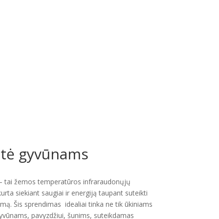
štė gyvūnams
 tai žemos temperatūros infraraudonųjų
rta siekiant saugiai ir energiją taupant suteikti
mą. Šis sprendimas idealiai tinka ne tik ūkiniams
gyvūnams, pavyzdžiui, šunims, suteikdamas