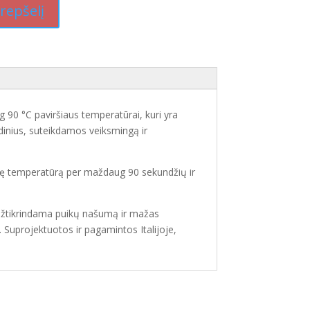
krepšelį
 90 °C paviršiaus temperatūrai, kuri yra
udinius, suteikdamos veiksmingą ir
binę temperatūrą per maždaug 90 sekundžių ir
 , užtikrindama puikų našumą ir mažas
. Suprojektuotos ir pagamintos Italijoje,