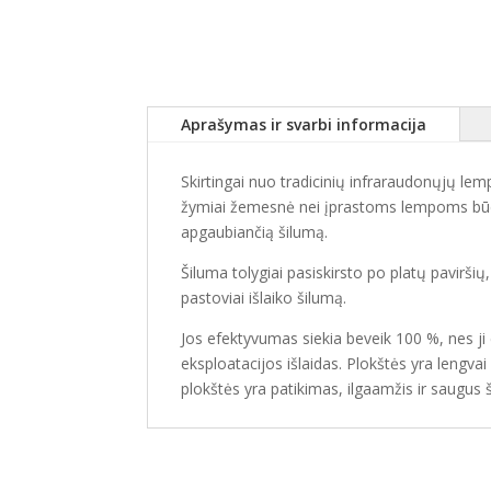
Aprašymas ir svarbi informacija
Skirtingai nuo tradicinių infraraudonųjų le
žymiai žemesnė nei įprastoms lempoms būding
apgaubiančią šilumą.
Šiluma tolygiai pasiskirsto po platų pavirš
pastoviai išlaiko šilumą.
Jos efektyvumas siekia beveik 100 %, nes ji 
eksploatacijos išlaidas. Plokštės yra lengva
plokštės yra patikimas, ilgaamžis ir saugus 