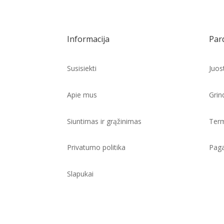
Informacija
Par
Susisiekti
Juos
Apie mus
Grind
Siuntimas ir grąžinimas
Term
Privatumo politika
Paga
Slapukai