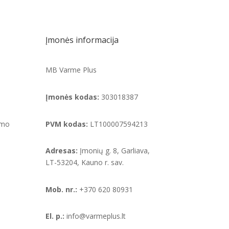
Įmonės informacija
MB Varme Plus
Įmonės kodas:
303018387
ymo
PVM kodas:
LT100007594213
Adresas:
Įmonių g. 8, Garliava,
LT-53204, Kauno r. sav.
Mob. nr.:
+370 620 80931
El. p.:
info@varmeplus.lt