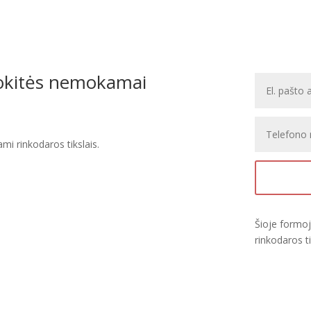
uokitės nemokamai
i rinkodaros tikslais.
Šioje formo
rinkodaros ti