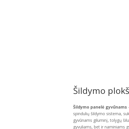
Šildymo plok
Šildymo panelė gyvūnams
–
spindulių šildymo sistema, suku
gyvūnams giluminį, tolygų šilu
gyvuliams, bet ir naminiams 