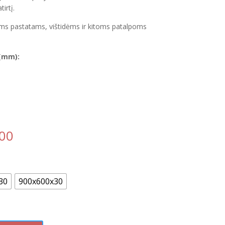
irtį.
ms pastatams, vištidėms ir kitoms patalpoms
 (mm):
00
30
900x600x30