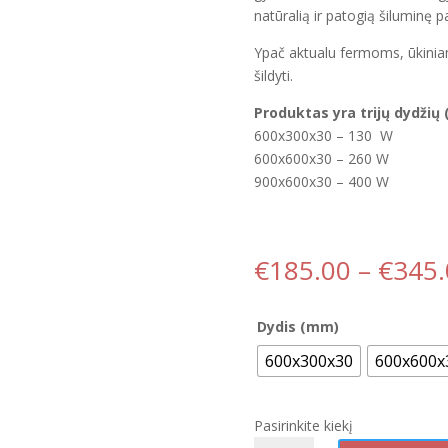
natūralią ir patogią šiluminę pat
Ypač aktualu fermoms, ūkinia
šildyti.
Produktas yra trijų dydžių
600x300x30 – 130 W
600x600x30 – 260 W
900x600x30 – 400 W
€
185.00
–
€
345.
Dydis (mm)
600x300x30
600x600x
Pasirinkite kiekį
produkto