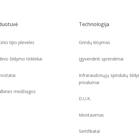
duotuvė
Technologija
tinio tipo plevelės
Grindų klojimas
inio šildymo tinkleliai
Įgyvendinti sprendimai
ostatai
Infraraudonųjų spindulių šild
privalumai
lbinės medžiagos
D.U.K.
Montavimas
Sertifikatai