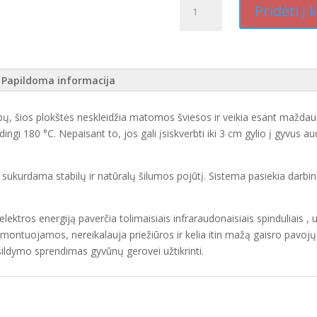
Pridėti į 
kiekis:
Šildymo
plokštė
gyvūnams
Papildoma informacija
mpų, šios plokštės neskleidžia matomos šviesos ir veikia esant maždaug
i 180 °C. Nepaisant to, jos gali įsiskverbti iki 3 cm gylio į gyvus a
ių, sukurdama stabilų ir natūralų šilumos pojūtį. Sistema pasiekia dar
elektros energiją paverčia tolimaisiais infraraudonaisiais spinduliais
i montuojamos, nereikalauja priežiūros ir kelia itin mažą gaisro pavojų
šildymo sprendimas gyvūnų gerovei užtikrinti.