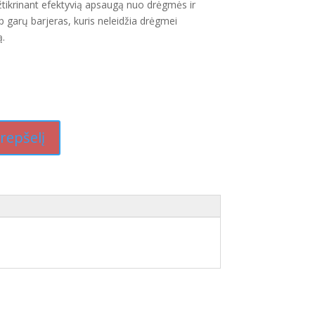
tikrinant efektyvią apsaugą nuo drėgmės ir
p garų barjeras, kuris neleidžia drėgmei
ą.
krepšelį