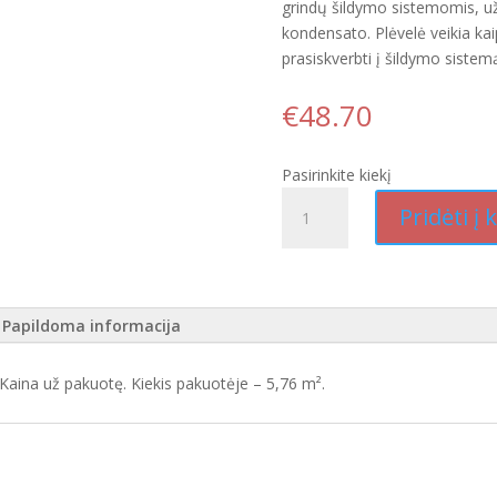
grindų šildymo sistemomis, už
kondensato. Plėvelė veikia kai
prasiskverbti į šildymo sistem
€
48.70
Pasirinkite kiekį
produkto
Pridėti į 
kiekis:
€48.70
|
2
Papildoma informacija
-
Secura
Heat
 Kaina už pakuotę. Kiekis pakuotėje – 5,76 m².
Vinyl
Click
5
mm