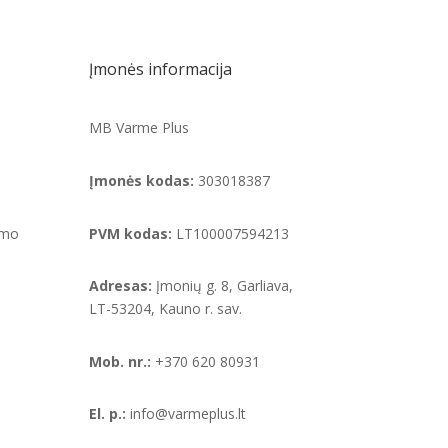
Įmonės informacija
MB Varme Plus
Įmonės kodas:
303018387
ymo
PVM kodas:
LT100007594213
Adresas:
Įmonių g. 8, Garliava,
LT-53204, Kauno r. sav.
Mob. nr.:
+370 620 80931
El. p.:
info@varmeplus.lt