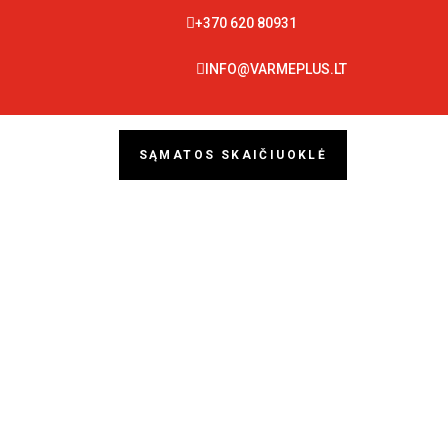

+370 620 80931

INFO@VARMEPLUS.LT
SĄMATOS SKAIČIUOKLĖ