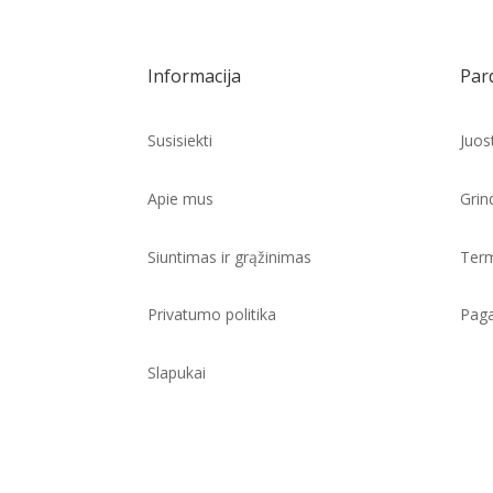
Informacija
Par
Susisiekti
Juos
Apie mus
Grind
Siuntimas ir grąžinimas
Term
Privatumo politika
Paga
Slapukai