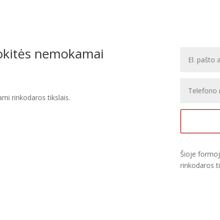
pakuotė.
Kiekis
pakuotėje
–
5,76
uokitės nemokamai
m².
i rinkodaros tikslais.
Šioje formo
rinkodaros ti