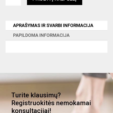
kiekis:
Išorinis
sensorius
(kietas)
APRAŠYMAS IR SVARBI INFORMACIJA
PAPILDOMA INFORMACIJA
Turite klausimų?
Registruokitės nemokamai
konsultacijai!