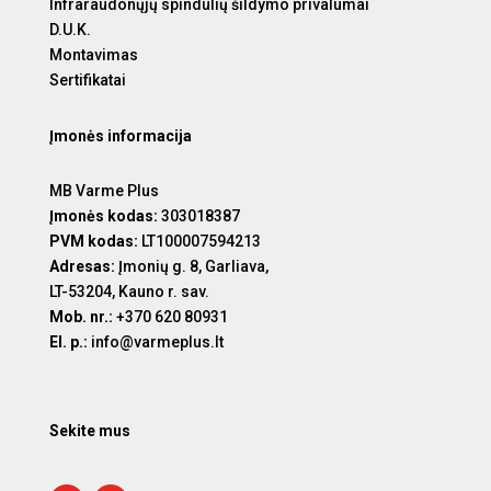
Infraraudonųjų spindulių šildymo privalumai
D.U.K.
Montavimas
Sertifikatai
Įmonės informacija
MB Varme Plus
Įmonės kodas:
303018387
PVM kodas:
LT100007594213
Adresas:
Įmonių g. 8, Garliava,
LT-53204, Kauno r. sav.
Mob. nr.:
+370 620 80931
El. p.:
info@varmeplus.lt
Sekite mus