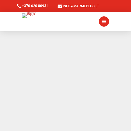

+370 620 80931

INFO@VARMEPLUS.LT
