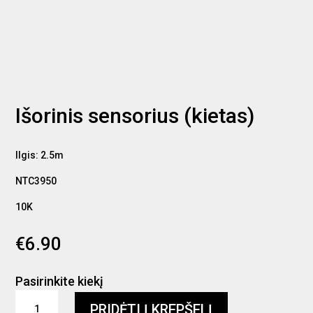
Išorinis sensorius (kietas)
Ilgis: 2.5m
NTC3950
10K
€
6.90
Pasirinkite kiekį
produkto
PRIDĖTI Į KREPŠELĮ