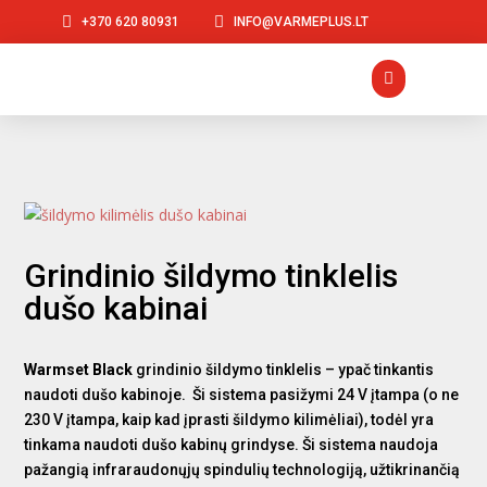


+370 620 80931
INFO@VARMEPLUS.LT

Grindinio šildymo tinklelis
dušo kabinai
Warmset
Black
grindinio šildymo tinklelis – ypač tinkantis
naudoti dušo kabinoje. Ši sistema pasižymi 24 V įtampa (o ne
230 V įtampa, kaip kad įprasti šildymo kilimėliai), todėl yra
tinkama naudoti dušo kabinų grindyse. Ši sistema naudoja
pažangią infraraudonųjų spindulių technologiją, užtikrinančią