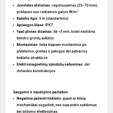
Juostelės atstumas:
reguliuojamas (25–70 mm),
priklauso nuo reikiamos galios W/m²
Kabelio ilgis:
5 m (standartinis)
Apsaugos klasė:
IPX7
Ypač plonas dizainas:
tik ~3 mm, todėl nedidina
bendro grindų aukščio
Montavimas:
tinka šlapiam montavimui po
plytelėmis, greitas ir patogus dėl patvarios
tinklelio struktūros
Elektromagnetinių spindulių nebuvimas:
dėl
dvilaidės konstrukcijos
Saugumo ir naudojimo pastabos:
Negalima pažeisti tinklelio:
pjauti ar kitaip
mechaniškai sugadinti, nes suprastės sukibimas
bei šildymo efektyvumas.