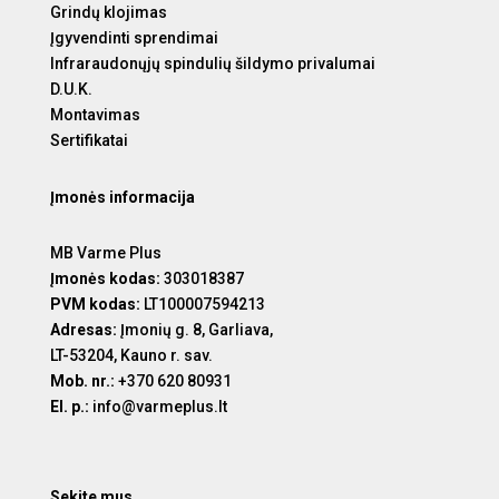
Grindų klojimas
Įgyvendinti sprendimai
Infraraudonųjų spindulių šildymo privalumai
D.U.K.
Montavimas
Sertifikatai
Įmonės informacija
MB Varme Plus
Įmonės kodas:
303018387
PVM kodas:
LT100007594213
Adresas:
Įmonių g. 8, Garliava,
LT-53204, Kauno r. sav.
Mob. nr.:
+370 620 80931
El. p.:
info@varmeplus.lt
Sekite mus