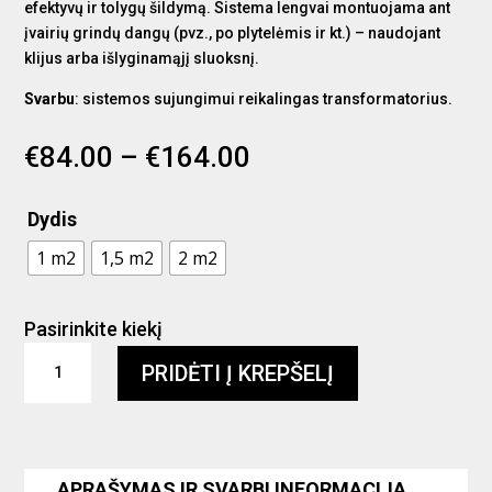
efektyvų ir tolygų šildymą. Sistema lengvai montuojama ant
įvairių grindų dangų (pvz., po plytelėmis ir kt.) – naudojant
klijus arba išlyginamąjį sluoksnį.
Svarbu
:
sistemos sujungimui reikalingas transformatorius.
€
84.00
–
€
164.00
Dydis
1 m2
1,5 m2
2 m2
Pasirinkite kiekį
produkto
PRIDĖTI Į KREPŠELĮ
kiekis:
Grindinio
šildymo
tinklelis
dušo
APRAŠYMAS IR SVARBI INFORMACIJA