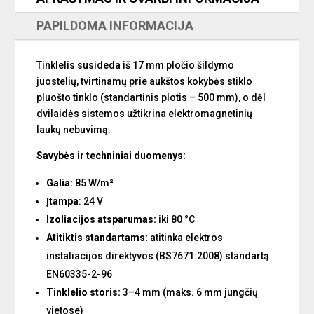
kabinai
PAPILDOMA INFORMACIJA
Tinklelis susideda iš 17 mm pločio šildymo
juostelių, tvirtinamų prie aukštos kokybės stiklo
pluošto tinklo (standartinis plotis – 500 mm), o dėl
dvilaidės sistemos užtikrina elektromagnetinių
laukų nebuvimą.
Savybės ir techniniai duomenys:
Galia:
85 W/m²
Įtampa
: 24 V
Izoliacijos atsparumas:
iki 80 °C
Atitiktis standartams:
atitinka elektros
instaliacijos direktyvos (BS7671:2008) standartą
EN60335-2-96
Tinklelio storis:
3–4 mm (maks. 6 mm jungčių
vietose)