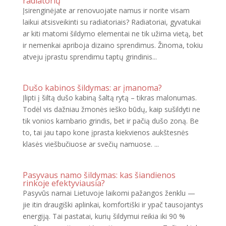
radiatorių
Įsirenginėjate ar renovuojate namus ir norite visam
laikui atsisveikinti su radiatoriais? Radiatoriai, gyvatukai
ar kiti matomi šildymo elementai ne tik užima vietą, bet
ir nemenkai apriboja dizaino sprendimus. Žinoma, tokiu
atveju įprastu sprendimu taptų grindinis...
Dušo kabinos šildymas: ar įmanoma?
Įlipti į šiltą dušo kabiną šaltą rytą – tikras malonumas.
Todėl vis dažniau žmonės ieško būdų, kaip sušildyti ne
tik vonios kambario grindis, bet ir pačią dušo zoną. Be
to, tai jau tapo kone įprasta kiekvienos aukštesnės
klasės viešbučiuose ar svečių namuose. ...
Pasyvaus namo šildymas: kas šiandienos
rinkoje efektyviausia?
Pasyvūs namai Lietuvoje laikomi pažangos ženklu —
jie itin draugiški aplinkai, komfortiški ir ypač tausojantys
energiją. Tai pastatai, kurių šildymui reikia iki 90 %