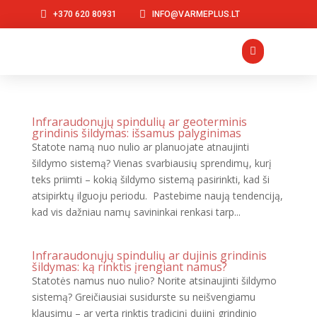


+370 620 80931
INFO@VARMEPLUS.LT

Infraraudonųjų spindulių ar geoterminis
grindinis šildymas: išsamus palyginimas
Statote namą nuo nulio ar planuojate atnaujinti
šildymo sistemą? Vienas svarbiausių sprendimų, kurį
teks priimti – kokią šildymo sistemą pasirinkti, kad ši
atsipirktų ilguoju periodu. Pastebime naują tendenciją,
kad vis dažniau namų savininkai renkasi tarp...
Infraraudonųjų spindulių ar dujinis grindinis
šildymas: ką rinktis įrengiant namus?
Statotės namus nuo nulio? Norite atsinaujinti šildymo
sistemą? Greičiausiai susidurste su neišvengiamu
klausimu – ar verta rinktis tradicinį dujinį grindinio