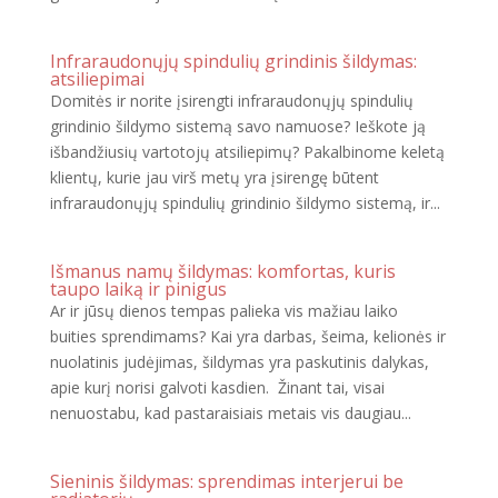
Infraraudonųjų spindulių grindinis šildymas:
atsiliepimai
Domitės ir norite įsirengti infraraudonųjų spindulių
grindinio šildymo sistemą savo namuose? Ieškote ją
išbandžiusių vartotojų atsiliepimų? Pakalbinome keletą
klientų, kurie jau virš metų yra įsirengę būtent
infraraudonųjų spindulių grindinio šildymo sistemą, ir...
Išmanus namų šildymas: komfortas, kuris
taupo laiką ir pinigus
Ar ir jūsų dienos tempas palieka vis mažiau laiko
buities sprendimams? Kai yra darbas, šeima, kelionės ir
nuolatinis judėjimas, šildymas yra paskutinis dalykas,
apie kurį norisi galvoti kasdien. Žinant tai, visai
nenuostabu, kad pastaraisiais metais vis daugiau...
Sieninis šildymas: sprendimas interjerui be