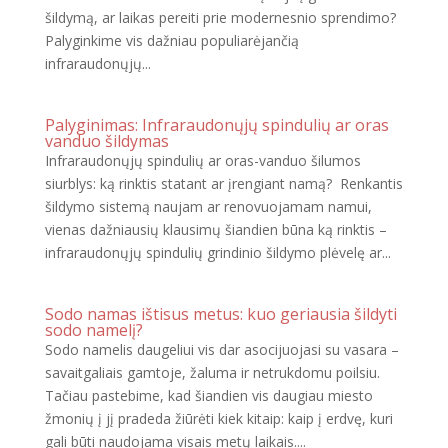
šildymą, ar laikas pereiti prie modernesnio sprendimo?
Palyginkime vis dažniau populiarėjančią
infraraudonųjų...
Palyginimas: Infraraudonųjų spindulių ar oras
vanduo šildymas
Infraraudonųjų spindulių ar oras-vanduo šilumos
siurblys: ką rinktis statant ar įrengiant namą? Renkantis
šildymo sistemą naujam ar renovuojamam namui,
vienas dažniausių klausimų šiandien būna ką rinktis –
infraraudonųjų spindulių grindinio šildymo plėvelę ar...
Sodo namas ištisus metus: kuo geriausia šildyti
sodo namelį?
Sodo namelis daugeliui vis dar asocijuojasi su vasara –
savaitgaliais gamtoje, žaluma ir netrukdomu poilsiu.
Tačiau pastebime, kad šiandien vis daugiau miesto
žmonių į jį pradeda žiūrėti kiek kitaip: kaip į erdvę, kuri
gali būti naudojama visais metų laikais....