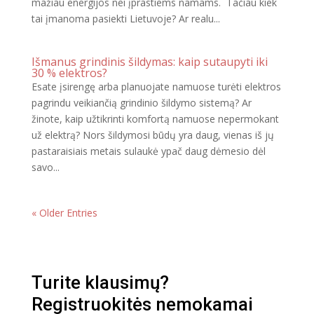
mažiau energijos nei įprastiems namams. Tačiau kiek
tai įmanoma pasiekti Lietuvoje? Ar realu...
Išmanus grindinis šildymas: kaip sutaupyti iki
30 % elektros?
Esate įsirengę arba planuojate namuose turėti elektros
pagrindu veikiančią grindinio šildymo sistemą? Ar
žinote, kaip užtikrinti komfortą namuose nepermokant
už elektrą? Nors šildymosi būdų yra daug, vienas iš jų
pastaraisiais metais sulaukė ypač daug dėmesio dėl
savo...
« Older Entries
Turite klausimų?
Registruokitės nemokamai