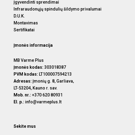
Įgyvendinti sprendimai
Infraraudonųjų spindulių šildymo privalumai
D.U.K.
Montavimas
Sertifikatai
Įmonės informacija
MB Varme Plus
Įmonės kodas:
303018387
PVM kodas:
LT100007594213
Adresas:
Įmonių g. 8, Garliava,
LT-53204, Kauno r. sav.
Mob. nr.:
+370 620 80931
El. p.:
info@varmeplus.lt
Sekite mus