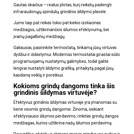
Gautas skaičius – realus plotas, kurį reikėtų padengti
infraraudonųjų spindulių grindinio šildymo plėvele.
Jums taip pat reikės tokio pat kiekio izoliacinės
medžiagos, užtikrinančios šilumos efektyvumą, bei
įvairių pagalbinių medžiagų.
Galiausiai, pasirinkite termostatą, tinkamą jūsų virtuvės
dydžiui ir išdėstymui. Modernūs termostatai įprastai siūlo
programuojamų nustatymų galimybes, todėl galite
lengvai nustatyti šildymo grafiką, pritaikytą pagal jūsų
kasdienę veiklą ir poreikius.
Kokioms grindų dangoms tinka šis
grindinis šildymas virtuvėje
?
Efektyvus
grindinis šildymas virtuvėje
yra įmanomas su
bene visomis grindų dangomis. Žinoma, siekiant
efektyviausio šilumos perdavimo, rinkitės grindų dangos
medžiagas, kurios užtikrina našų šilumos perdavimą.