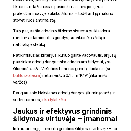
Pavyzdžiui, plytelių ir akmens masės grindys yra puikus ir
tikriausiai dažniausias pasirinkimas, nes jos gerai
praleidžia ir savyje sulaiko šilumą – todėl ant jų malonu
stovėti ruošiant maistą.
Taip pat, su šia grindinio šildymo sistema puikiai dera
medinės ir laminuotos grindys, suteikiančios šiltą ir
natūralią estetiką.
Patikimiausias kriterijus, kuriuo galite vadovautis, ar jūsų
pasirinkta grindų danga tinka grindiniam šildymui, yra
šiluminė varža. Viršutinis bendras grindų sluoksnis (su
butilo izoliacija
) neturi viršyti 0,15 m²K/W (šiluminės
varžos).
Daugiau apie kiekvienos grindų dangos šiluminę varžą ir
suderinamumą
skaitykite čia
.
Jaukus ir efektyvus
grindinis
šildymas virtuvėje
– įmanoma!
Infraraudonųjų spindulių
grindinis šildymas virtuvėje
– tai