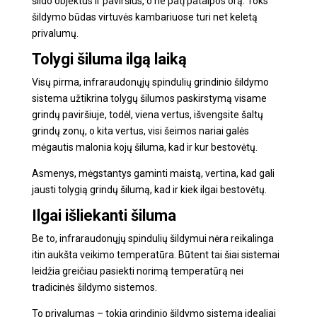
šildo objektus ir paviršius, o ne patį patalpos orą. Toks
šildymo būdas virtuvės kambariuose turi net keletą
privalumų.
Tolygi šiluma ilgą laiką
Visų pirma, infraraudonųjų spindulių grindinio šildymo
sistema užtikrina tolygų šilumos paskirstymą visame
grindų paviršiuje, todėl, viena vertus, išvengsite šaltų
grindų zonų, o kita vertus, visi šeimos nariai galės
mėgautis malonia kojų šiluma, kad ir kur bestovėtų.
Asmenys, mėgstantys gaminti maistą, vertina, kad gali
jausti tolygią grindų šilumą, kad ir kiek ilgai bestovėtų.
Ilgai išliekanti šiluma
Be to, infraraudonųjų spindulių šildymui nėra reikalinga
itin aukšta veikimo temperatūra. Būtent tai šiai sistemai
leidžia greičiau pasiekti norimą temperatūrą nei
tradicinės šildymo sistemos.
To privalumas – tokia grindinio šildymo sistema idealiai