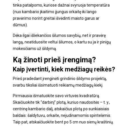
tinka patalpoms, kuriose dažnai svyruoja temperatūra
(nuo kambario įkaitimo įjungus orkaitę iki lango
pravėrimo norint greitai išvėdinti maisto garus ar
dūmus).
Dėka ilgai išliekančios šilumos savybių, net ir pravėrę
langą, neatiduosite veltui šilumos, o kartu su ja ir pinigų
mokesčiams už šildymą.
Ką žinoti prieš įrengimą?
Kaip įvertinti, kiek medžiagų reikės?
Prieš pradedant įrenginėti grindinio šildymo projektą,
svarbu tiksliai išsimatuoti reikiamų medžiagų kiekį.
Pirmiausia išmatuokite savo virtuvės kvadratūrą.
Skaičiuokite tik “darbinį” plotą, kuriuo naudositės – t. y.,
centrinę kambario dalį, atskaičius plotą po sunkiaisiais
baldais: šaldytuvu, orkaite, nejudinamomis spintelėmis.
Taip pat, atskaičiuokite bent po 5 cm nuo sienų kraštinių.