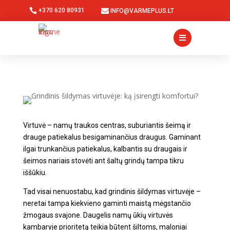

+370 620 80931

INFO@VARMEPLUS.LT

Virtuvė – namų traukos centras, suburiantis šeimą ir
drauge patiekalus besigaminančius draugus. Gaminant
ilgai trunkančius patiekalus, kalbantis su draugais ir
šeimos nariais stovėti ant šaltų grindų tampa tikru
iššūkiu.
Tad visai nenuostabu, kad
grindinis šildymas virtuvėje
–
neretai tampa kiekvieno gaminti maistą mėgstančio
žmogaus svajone. Daugelis namų ūkių virtuvės
kambaryje prioritetą teikia būtent šiltoms, maloniai