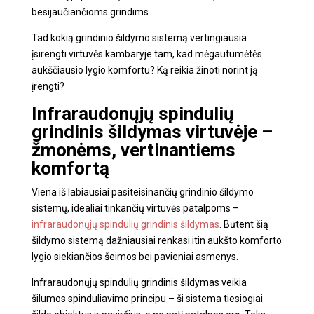
besijaučiančioms grindims.
Tad kokią grindinio šildymo sistemą vertingiausia
įsirengti virtuvės kambaryje tam, kad mėgautumėtės
aukščiausio lygio komfortu? Ką reikia žinoti norint ją
įrengti?
Infraraudonųjų spindulių
grindinis šildymas virtuvėje
–
žmonėms, vertinantiems
komfortą
Viena iš labiausiai pasiteisinančių grindinio šildymo
sistemų, idealiai tinkančių virtuvės patalpoms –
infraraudonųjų spindulių grindinis šildymas
. Būtent šią
šildymo sistemą dažniausiai renkasi itin aukšto komforto
lygio siekiančios šeimos bei pavieniai asmenys.
Infraraudonųjų spindulių grindinis šildymas veikia
šilumos spinduliavimo principu – ši sistema tiesiogiai