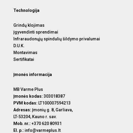
Technologija
Grindų klojimas
Įgyvendinti sprendimai
Infraraudonųjų spindulių šildymo privalumai
D.U.K.
Montavimas
Sertifikatai
Įmonės informacija
MB Varme Plus
Įmonės kodas:
303018387
PVM kodas:
LT100007594213
Adresas:
Įmonių g. 8, Garliava,
LT-53204, Kauno r. sav.
Mob. nr.:
+370 620 80931
El. p.:
info@varmeplus.lt